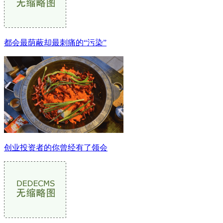
都会最荫蔽却最刺痛的“污染”
创业投资者的你曾经有了领会