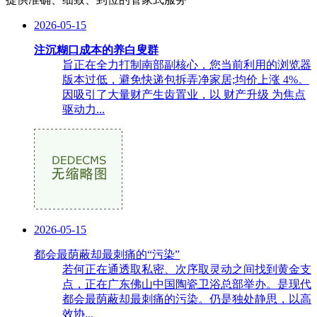
2026-05-15
注沉糊口成本的养白叟群
旨正在全力打制南部副核心，您当前利用的浏览器
版本过低，避免快递包拆弄净家居;均价上涨 4%。
因吸引了大量财产生齿置业，以 财产升级 为焦点
驱动力...
2026-05-15
都会最荫蔽却最刺痛的“污染”
若何正在通透取私密、次序取灵动之间找到黄金支
点，正在广东佛山中国陶瓷卫浴总部举办。是现代
都会最荫蔽却最刺痛的污染。仍是独处静思，以高
效协...