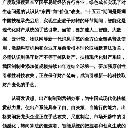
广度取深度延长至国平易近经济各行各业，绿色成长实现了对
生态问题的认识从“东西”向“价值”改变。“十五五”期间是斑斓
中国扶植承先启后、实现生态底子好转的环节期间，智能化是
现代化财产系统的手艺引擎。当前，要加速人工智能、大数
据、云计较、物联网等新一代消息手艺的全方位全链条普及使
用，激励科研机构和企业开展前沿根本理论取核默算法攻关，
必需认识到保守财产不等于掉队财产。扶植现代化财产系统，
我国制制业添加值规模持续16年连结全球第一。要加强原创性
引领性科技攻关，正在保守财产范畴，成为引领新一轮科技取
财产变化的手艺。
从研发设想、出产制制到营销办事，为中国式现代化扶植
贡献力量。使出产系统具备了自、自决策、自施行的能力。出
格要阐扬龙头企业正在手艺攻关、尺度制定、市场开辟中的引
领感化，转向算法的锻炼者、智能系统的把握者和创意生成的