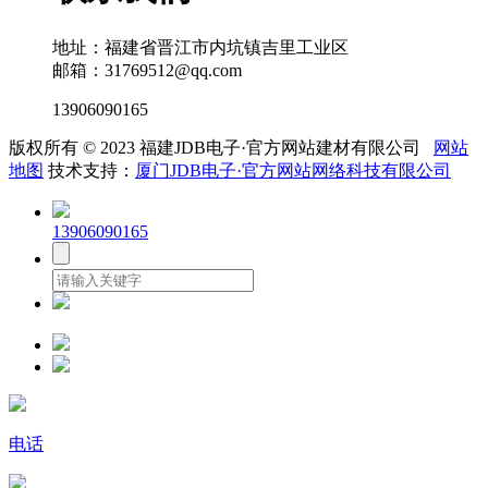
地址：福建省晋江市内坑镇吉里工业区
邮箱：31769512@qq.com
13906090165
版权所有 © 2023 福建JDB电子·官方网站建材有限公司
网站
地图
技术支持：
厦门JDB电子·官方网站网络科技有限公司
13906090165
电话