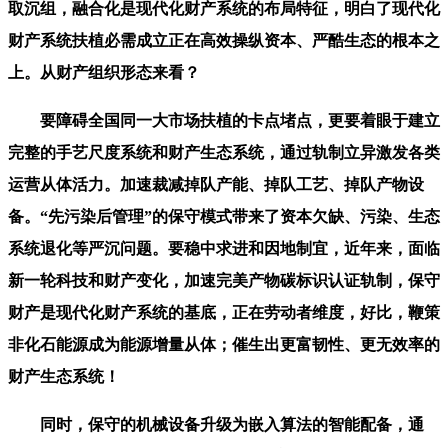
取沉组，融合化是现代化财产系统的布局特征，明白了现代化
财产系统扶植必需成立正在高效操纵资本、严酷生态的根本之
上。从财产组织形态来看？
要障碍全国同一大市场扶植的卡点堵点，更要着眼于建立
完整的手艺尺度系统和财产生态系统，通过轨制立异激发各类
运营从体活力。加速裁减掉队产能、掉队工艺、掉队产物设
备。“先污染后管理”的保守模式带来了资本欠缺、污染、生态
系统退化等严沉问题。要稳中求进和因地制宜，近年来，面临
新一轮科技和财产变化，加速完美产物碳标识认证轨制，保守
财产是现代化财产系统的基底，正在劳动者维度，好比，鞭策
非化石能源成为能源增量从体；催生出更富韧性、更无效率的
财产生态系统！
同时，保守的机械设备升级为嵌入算法的智能配备，通