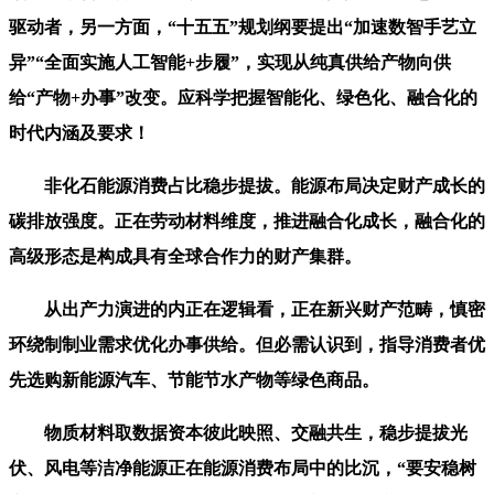
驱动者，另一方面，“十五五”规划纲要提出“加速数智手艺立
异”“全面实施人工智能+步履”，实现从纯真供给产物向供
给“产物+办事”改变。应科学把握智能化、绿色化、融合化的
时代内涵及要求！
非化石能源消费占比稳步提拔。能源布局决定财产成长的
碳排放强度。正在劳动材料维度，推进融合化成长，融合化的
高级形态是构成具有全球合作力的财产集群。
从出产力演进的内正在逻辑看，正在新兴财产范畴，慎密
环绕制制业需求优化办事供给。但必需认识到，指导消费者优
先选购新能源汽车、节能节水产物等绿色商品。
物质材料取数据资本彼此映照、交融共生，稳步提拔光
伏、风电等洁净能源正在能源消费布局中的比沉，“要安稳树