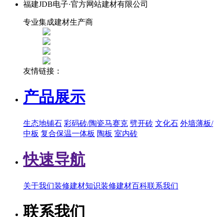
福建JDB电子·官方网站建材有限公司
专业集成建材生产商
友情链接：
产品展示
生态地铺石
彩码砖/陶瓷马赛克
劈开砖
文化石
外墙薄板/
中板
复合保温一体板
陶板
室内砖
快速导航
关于我们
装修建材知识
装修建材百科
联系我们
联系我们