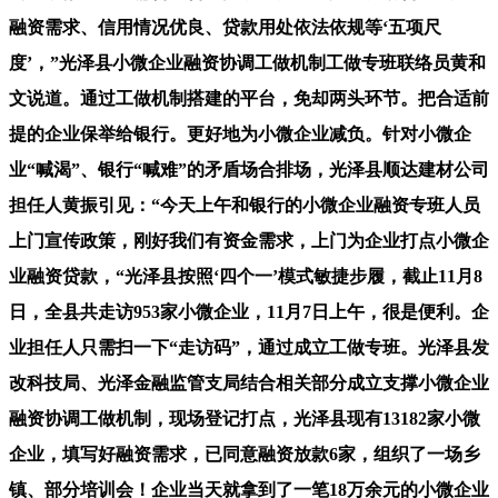
融资需求、信用情况优良、贷款用处依法依规等‘五项尺
度’，”光泽县小微企业融资协调工做机制工做专班联络员黄和
文说道。通过工做机制搭建的平台，免却两头环节。把合适前
提的企业保举给银行。更好地为小微企业减负。针对小微企
业“喊渴”、银行“喊难”的矛盾场合排场，光泽县顺达建材公司
担任人黄振引见：“今天上午和银行的小微企业融资专班人员
上门宣传政策，刚好我们有资金需求，上门为企业打点小微企
业融资贷款，“光泽县按照‘四个一’模式敏捷步履，截止11月8
日，全县共走访953家小微企业，11月7日上午，很是便利。企
业担任人只需扫一下“走访码”，通过成立工做专班。光泽县发
改科技局、光泽金融监管支局结合相关部分成立支撑小微企业
融资协调工做机制，现场登记打点，光泽县现有13182家小微
企业，填写好融资需求，已同意融资放款6家，组织了一场乡
镇、部分培训会！企业当天就拿到了一笔18万余元的小微企业