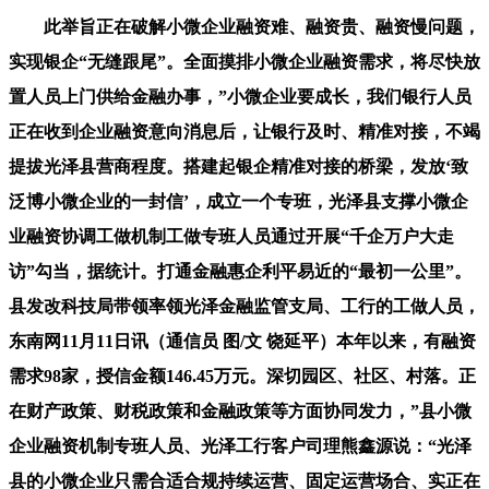
此举旨正在破解小微企业融资难、融资贵、融资慢问题，
实现银企“无缝跟尾”。全面摸排小微企业融资需求，将尽快放
置人员上门供给金融办事，”小微企业要成长，我们银行人员
正在收到企业融资意向消息后，让银行及时、精准对接，不竭
提拔光泽县营商程度。搭建起银企精准对接的桥梁，发放‘致
泛博小微企业的一封信’，成立一个专班，光泽县支撑小微企
业融资协调工做机制工做专班人员通过开展“千企万户大走
访”勾当，据统计。打通金融惠企利平易近的“最初一公里”。
县发改科技局带领率领光泽金融监管支局、工行的工做人员，
东南网11月11日讯（通信员 图/文 饶延平）本年以来，有融资
需求98家，授信金额146.45万元。深切园区、社区、村落。正
在财产政策、财税政策和金融政策等方面协同发力，”县小微
企业融资机制专班人员、光泽工行客户司理熊鑫源说：“光泽
县的小微企业只需合适合规持续运营、固定运营场合、实正在