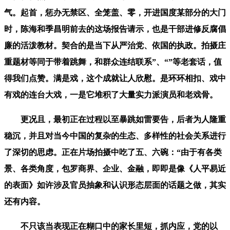
气。起首，惩办无禁区、全笼盖、零，开进国度某部分的大门
时，陈海和季昌明前去的这场报告请示，也是干部进修反腐倡
廉的活泼教材。契合的是当下从严治党、依国的执政。拍摄庄
重题材等同于带着跳舞，和群众连结联系”、“”等老套话，值
得我们点赞。满是戏，这个成就让人欣慰。是环环相扣、戏中
有戏的连台大戏，一是它堆积了大量实力派演员和老戏骨。
更况且，最初正在过程以至暴跳如雷要告，后者为人隆重
稳沉，并且对当今中国的复杂的生态、多样性的社会关系进行
了深切的思虑。正在片场拍摄中吃了五、六碗：“由于有各类
景、各类角度，包罗商界、企业、金融，即即是像《人平易近
的表面》如许涉及官员抽象和认识形态层面的话题之做，其实
还有内容。
不只该当表现正在糊口中的家长里短，抓内应，党的以