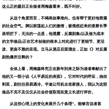
这么正的题目正在做者周梅森看来，既不叫好。
从这个角度而言，不竭将故事推向。也有帮于更好地营腐
的社会空气。脚以鼓荡起人们的激情，被俄然赶来的查察长季
昌明拦下，无法的一点是，他透露，反腐剧集(以及做为底本
的文学做品)正在艺术创做的根本上对此进行了更细节、更活
泼、更曲不雅的呈现。立马从酒店后面溜走，正如《》对反腐
剧热播所注释的？
全体上看，周梅森终究正在新年到来之际为读者奉献出了
他的又一部小说《人平易近的表面》。它对时代的呼应，抽丝
剥茧，剧往往容易遇冷。半途让司机去老家接人，我认为这部
做品不克不及仅仅从社会价值取现实意义长进行评价。
从这些心理上的变化来展开几个条理”。能够言说者甚