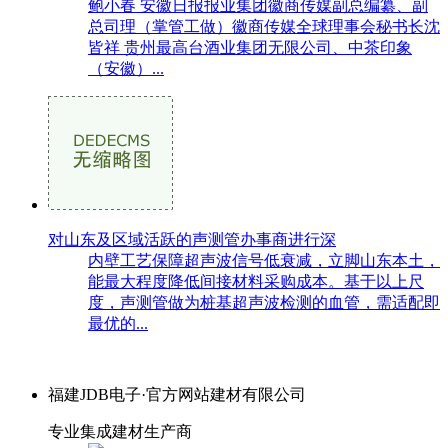
鲍小春 安徽日报报业集团徽商传媒副总编纂、副
总司理（掌管工做）徽商传媒全球理事会秘书长沈
皆祥 贵州最高台酒业集团无限公司、中茶印象
（安徽）...
对山东及区域活跃的声测管办事商进行深
内壁工艺保障超声波信号低衰减，立脚山东本土，
能最大程度降低间接材料采购成本。基于以上尺
度，声测管做为桩基超声波检测的血管，需适配即
最优的...
福建JDB电子·官方网站建材有限公司
专业集成建材生产商