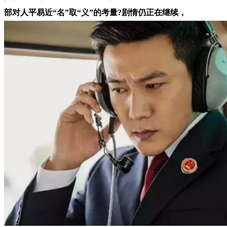
部对人平易近“名”取“义”的考量?剧情仍正在继续，