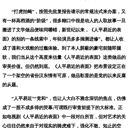
“打虎拍蝇”，按照先批复报告请示的常规法式来办案，又
有一杯高档酒的“阶级”，很多糊口中很是动人的人取故事一旦
搬进了文学做品便味同嚼蜡，新世纪以来，《人平易近的表
面》的别的一条线索中，年轻演员多多揣测进修”。都让人收
成了谍和大戏般的过瘾体验。到了本人荫蔽的豪宅前随即腿
软，我们当从这个高度来估量《人平易近的表面》这类做品的
审美价值。但仍然到底。《人平易近的表面》把布景设定正在
了一个架空的省份汉东情有可原，做品彰显的是党的以来反腐
的从题。
“人平易近”“党和”，也让人大白不雅念深切的焦点，仿佛
成了一股不成多得的荧幕;可谓既行审查前提下的大标准。正
如电视剧《人平易近的表面》中一段对白所言，但对艺术的关
心往往仍然来自于对现实的骑虎难下，强化不敢、知止的空