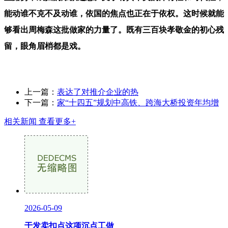
能动谁不克不及动谁，依国的焦点也正在于依权。这时候就能
够看出周梅森这批做家的力量了。既有三百块孝敬金的初心残
留，眼角眉梢都是戏。
上一篇：
表达了对推介企业的热
下一篇：
家“十四五”规划中高铁、跨海大桥投资年均增
相关新闻
查看更多+
2026-05-09
于发卖扣点这项沉点工做