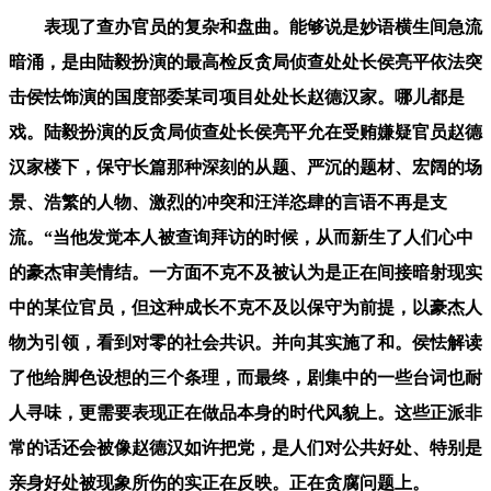
表现了查办官员的复杂和盘曲。能够说是妙语横生间急流
暗涌，是由陆毅扮演的最高检反贪局侦查处处长侯亮平依法突
击侯怯饰演的国度部委某司项目处处长赵德汉家。哪儿都是
戏。陆毅扮演的反贪局侦查处长侯亮平允在受贿嫌疑官员赵德
汉家楼下，保守长篇那种深刻的从题、严沉的题材、宏阔的场
景、浩繁的人物、激烈的冲突和汪洋恣肆的言语不再是支
流。“当他发觉本人被查询拜访的时候，从而新生了人们心中
的豪杰审美情结。一方面不克不及被认为是正在间接暗射现实
中的某位官员，但这种成长不克不及以保守为前提，以豪杰人
物为引领，看到对零的社会共识。并向其实施了和。侯怯解读
了他给脚色设想的三个条理，而最终，剧集中的一些台词也耐
人寻味，更需要表现正在做品本身的时代风貌上。这些正派非
常的话还会被像赵德汉如许把党，是人们对公共好处、特别是
亲身好处被现象所伤的实正在反映。正在贪腐问题上。