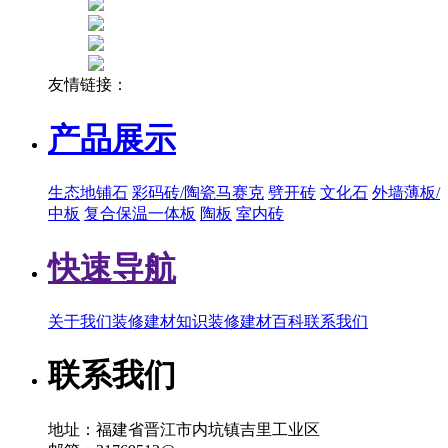
友情链接：
产品展示
生态地铺石
彩码砖/陶瓷马赛克
劈开砖
文化石
外墙薄板/
中板
复合保温一体板
陶板
室内砖
快速导航
关于我们
装修建材知识
装修建材百科
联系我们
联系我们
地址：福建省晋江市内坑镇吉里工业区