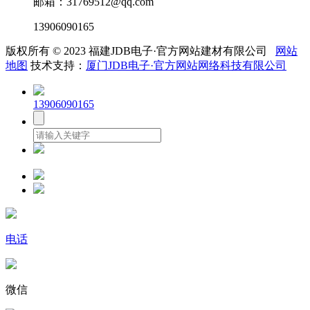
邮箱：31769512@qq.com
13906090165
版权所有 © 2023 福建JDB电子·官方网站建材有限公司
网站
地图
技术支持：
厦门JDB电子·官方网站网络科技有限公司
13906090165
电话
微信