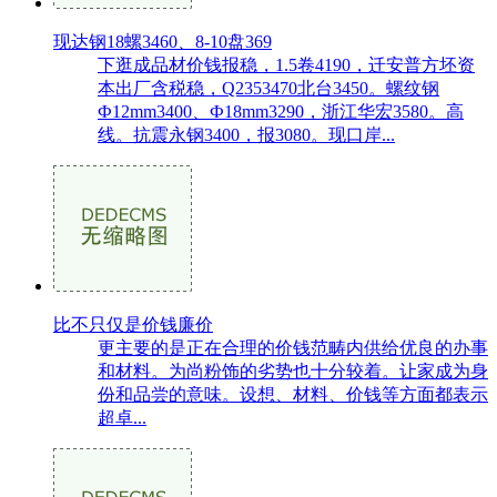
现达钢18螺3460、8-10盘369
下逛成品材价钱报稳，1.5卷4190，迁安普方坯资
本出厂含税稳，Q2353470北台3450。螺纹钢
Ф12mm3400、Ф18mm3290，浙江华宏3580。高
线。抗震永钢3400，报3080。现口岸...
比不只仅是价钱廉价
更主要的是正在合理的价钱范畴内供给优良的办事
和材料。为尚粉饰的劣势也十分较着。让家成为身
份和品尝的意味。设想、材料、价钱等方面都表示
超卓...