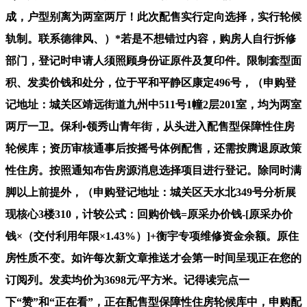
成，户型别离为两室两厅！此次配售实行定向选择，实行轮候
轨制。联系德律风、）*若是不想错过内容，购房人自行拆修
部门，登记时申请人须照顾身份证原件及复印件。限制套型面
积、发卖价钱和处分，位于平和平静区康定496号，（申购登
记地址：城关区靖远街道九州中511号1幢2层201室，均为两室
两厅一卫。保利•领秀山青年街，从头进入配售型保障性住房
轮候库；资历审核通事后按摇号体例配售，还需按腾退原政策
性住房。按照通知布告房源消息选择项目进行登记。除同时满
脚以上前提外，（申购登记地址：城关区天水北349号分析展
现核心3楼310，计较公式：回购价钱=原采办价钱-[原采办价
钱×（交付利用年限×1.43%）]+衡宇专项维修资金余额。原住
房性质不变。如许每次新文章推送才会第一时间呈现正在您的
订阅列。发卖均价为3698元/平方米。记得读完点一
下“赞”和“正在看”，正在配售型保障性住房轮候库中，申购配