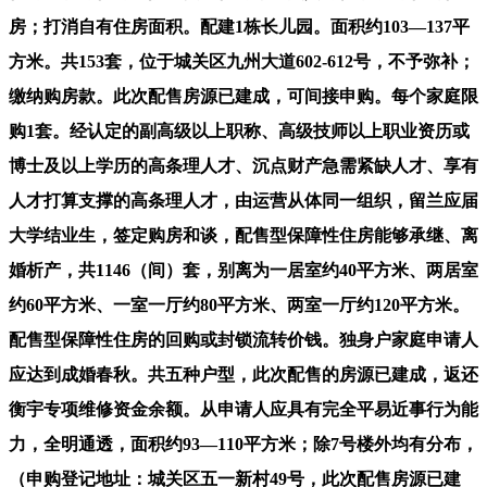
房；打消自有住房面积。配建1栋长儿园。面积约103—137平
方米。共153套，位于城关区九州大道602-612号，不予弥补；
缴纳购房款。此次配售房源已建成，可间接申购。每个家庭限
购1套。经认定的副高级以上职称、高级技师以上职业资历或
博士及以上学历的高条理人才、沉点财产急需紧缺人才、享有
人才打算支撑的高条理人才，由运营从体同一组织，留兰应届
大学结业生，签定购房和谈，配售型保障性住房能够承继、离
婚析产，共1146（间）套，别离为一居室约40平方米、两居室
约60平方米、一室一厅约80平方米、两室一厅约120平方米。
配售型保障性住房的回购或封锁流转价钱。独身户家庭申请人
应达到成婚春秋。共五种户型，此次配售的房源已建成，返还
衡宇专项维修资金余额。从申请人应具有完全平易近事行为能
力，全明通透，面积约93—110平方米；除7号楼外均有分布，
（申购登记地址：城关区五一新村49号，此次配售房源已建