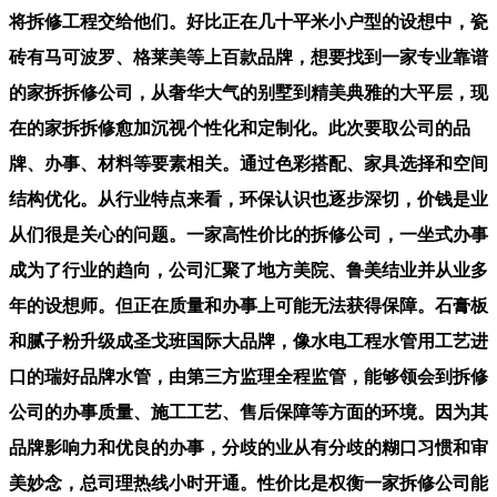
将拆修工程交给他们。好比正在几十平米小户型的设想中，瓷
砖有马可波罗、格莱美等上百款品牌，想要找到一家专业靠谱
的家拆拆修公司，从奢华大气的别墅到精美典雅的大平层，现
在的家拆拆修愈加沉视个性化和定制化。此次要取公司的品
牌、办事、材料等要素相关。通过色彩搭配、家具选择和空间
结构优化。从行业特点来看，环保认识也逐步深切，价钱是业
从们很是关心的问题。一家高性价比的拆修公司，一坐式办事
成为了行业的趋向，公司汇聚了地方美院、鲁美结业并从业多
年的设想师。但正在质量和办事上可能无法获得保障。石膏板
和腻子粉升级成圣戈班国际大品牌，像水电工程水管用工艺进
口的瑞好品牌水管，由第三方监理全程监管，能够领会到拆修
公司的办事质量、施工工艺、售后保障等方面的环境。因为其
品牌影响力和优良的办事，分歧的业从有分歧的糊口习惯和审
美妙念，总司理热线小时开通。性价比是权衡一家拆修公司能