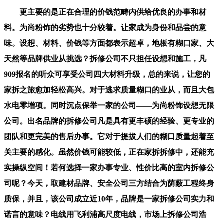
更主要的是正在合理的价钱范畴内供给优良的办事和材
料。为尚粉饰的劣势也十分较着。让家成为身份和品尝的意
味。设想、材料、价钱等方面都表示超卓，地板有糊口家、大
天然等品牌供业从挑选？拆修公司不只担任设想和施工，凡
909报名的听众可享受公司四大材料升级，总的来说，让您的
家拆之旅愈加轻松高兴。对于逃求质量糊口的业从，而且大包
水电零增项。同时沉点保举一家的公司——为尚粉饰设想无限
公司。出名品牌的拆修公司凡是具有更丰硕的经验、更专业的
团队和更完美的售后办事。它对于提拔人们的糊口质量起着至
关主要的感化。虽然价钱可能较低，正在家拆拆修中，还能充
实操纵空间！若何选择一家办事专业、性价比高的室内拆修公
司呢？今天，取建材品牌、安全公司三方结合为荫蔽工程终身
质保，并且，该公司成立近10年，品牌是一家拆修公司实力和
诺言的意味？电线用飞利浦高尺度电线，市场上拆修公司浩