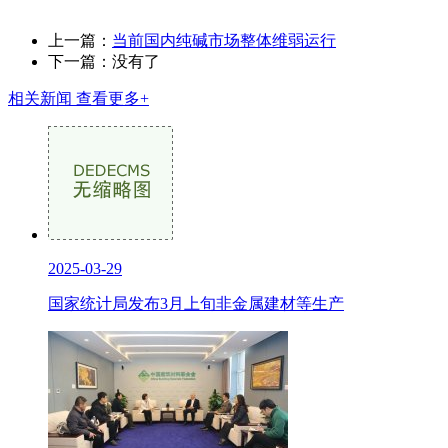
上一篇：
当前国内纯碱市场整体维弱运行
下一篇：没有了
相关新闻
查看更多+
2025-03-29
国家统计局发布3月上旬非金属建材等生产