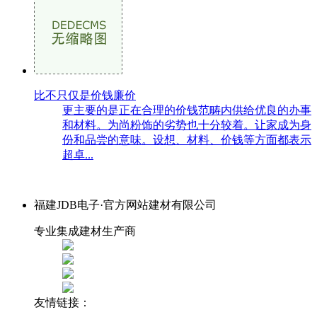
比不只仅是价钱廉价
更主要的是正在合理的价钱范畴内供给优良的办事
和材料。为尚粉饰的劣势也十分较着。让家成为身
份和品尝的意味。设想、材料、价钱等方面都表示
超卓...
福建JDB电子·官方网站建材有限公司
专业集成建材生产商
友情链接：