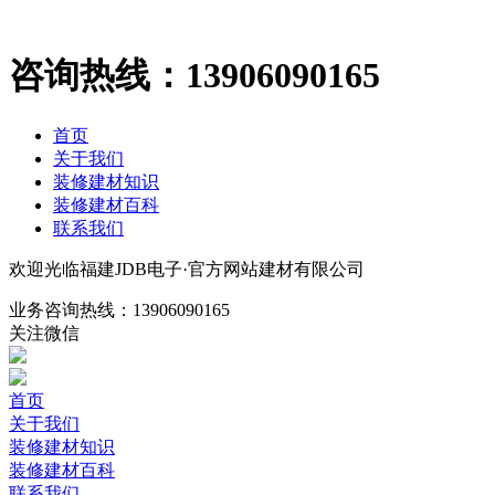
咨询热线：
13906090165
首页
关于我们
装修建材知识
装修建材百科
联系我们
欢迎光临福建JDB电子·官方网站建材有限公司
业务咨询热线：
13906090165
关注微信
首页
关于我们
装修建材知识
装修建材百科
联系我们