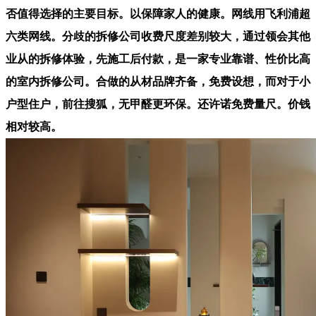
否值得选择的主要目标。以保障家人的健康。网线用飞利浦超
六类网线。分歧的拆修公司收费尺度差别较大，通过领会其他
业从的拆修体验，先施工后付款，是一家专业靠谱、性价比高
的室内拆修公司。合做的从材品牌齐备，免费设想，而对于小
户型住户，前往搜狐，无甲醛更环保。还许诺免费量尺。价钱
相对较高。