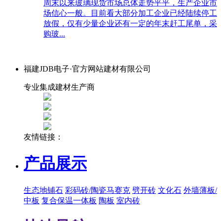
周末以来玻璃现货市场总体走势平平，生产企业市
场信心一般。目前看大部分加工企业已经陆续停工
放假，仅有少量企业还有一定的年末赶工尾单，采
购玻...
福建JDB电子·官方网站建材有限公司
专业集成建材生产商
友情链接：
产品展示
生态地铺石
彩码砖/陶瓷马赛克
劈开砖
文化石
外墙薄板/
中板
复合保温一体板
陶板
室内砖