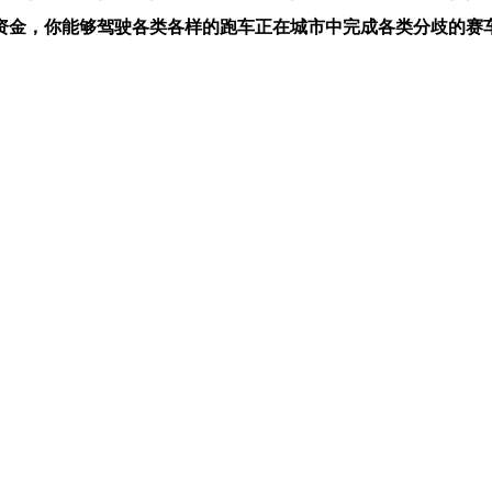
资金，你能够驾驶各类各样的跑车正在城市中完成各类分歧的赛