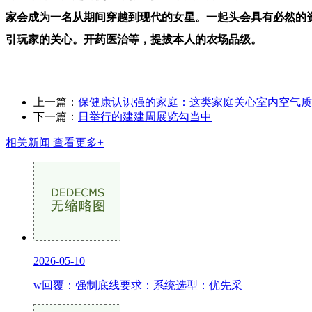
家会成为一名从期间穿越到现代的女星。一起头会具有必然的
引玩家的关心。开药医治等，提拔本人的农场品级。
上一篇：
保健康认识强的家庭：这类家庭关心室内空气质
下一篇：
日举行的建建周展览勾当中
相关新闻
查看更多+
2026-05-10
w回覆：强制底线要求：系统选型：优先采