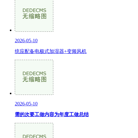
2026-05-10
统应配备电极式加湿器+变频风机
2026-05-10
需的次要工做内容为年度工做总结