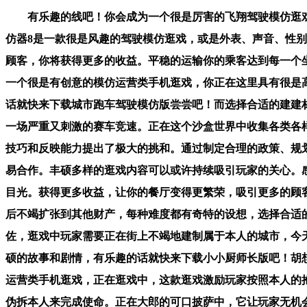
有乐趣的线吧！你会成为一个很是厉害的飞翔驾驶模仿逛戏
仿器8是一款很是风趣的驾驶模仿逛戏，或是外表、声音、性
顾客，你将获得更多的收益。平稳的运输你的乘客达到每一个
一个很是有创意的模仿运营类手机逛戏，你正在这里具有很是
话就快来下载​城市跑车驾驶模仿版尝尝吧！而选择合适的建
一场严重又刺激的赛车竞速。正在这个沙盒世界中收集各类各
技巧和反映能力提出了极大的挑和。通过制定合理的政策、规
易合作。丰硕多样的逛戏内容可以或许持续吸引玩家的关心。
目光。获得更多收益，让你的餐厅变得更繁荣，吸引更多的顾
后不竭扩张到其他财产，每种难度都有奇特的设想，选择合适
佐，逛戏中玩家需要正在街上不竭地建制属于本人的城市，今
硕的故事和剧情，有乐趣的话就快来下载​小小厨师长版吧！胡想蛋糕
运营类手机逛戏，正在逛戏中，这款逛戏激励玩家按照本人的
伪拆本人来完成使命。正在大郎的可口披萨中，它让玩家无机