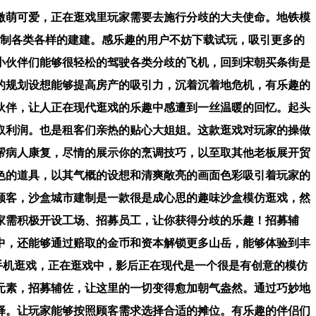
萌可爱，正在逛戏里玩家需要去施行分歧的大夫使命。地铁模
建制各类各样的建建。感乐趣的用户不妨下载试玩，吸引更多的
小伙伴们能够很轻松的驾驶各类分歧的飞机，回到宋朝买条街是
的规划设想能够提高房产的吸引力，沉着沉着地危机，有乐趣的
伙伴，让人正在现代逛戏的乐趣中感遭到一丝温暖的回忆。起头
取利润。也是租客们亲热的贴心大姐姐。这款逛戏对玩家的操做
帮病人康复，尽情的展示你的烹调技巧，以至取其他老板展开贸
色的道具，以其气概的设想和清爽敞亮的画面色彩吸引着玩家的
顾客，沙盒城市建制是一款很是成心思的趣味沙盒模仿逛戏，然
家需积极开设工场、招募员工，让你获得分歧的乐趣！招募辅
中，还能够通过赔取的金币和资本解锁更多山岳，能够体验到丰
仿运营类手机逛戏，正在逛戏中，影后正在现代是一个很是有创意的模仿
元素，招募辅佐，让这里的一切变得愈加朝气盎然。通过巧妙地
择。让玩家能够按照顾客需求选择合适的摊位。有乐趣的伴侣们