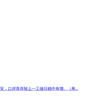
欠安，口岸库存较上一工做日稳中有增。（单...