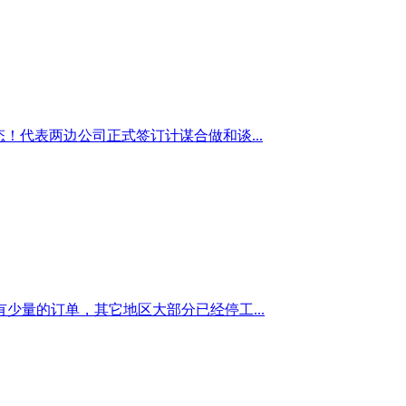
！代表两边公司正式签订计谋合做和谈...
量的订单，其它地区大部分已经停工...