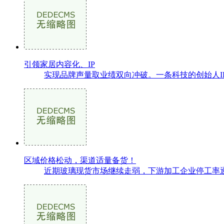
引领家居内容化、IP
实现品牌声量取业绩双向冲破。一条科技的创始人I
区域价格松动，渠道适量备货！
近期玻璃现货市场继续走弱，下游加工企业停工率逐