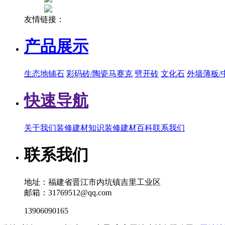
友情链接：
产品展示
生态地铺石
彩码砖/陶瓷马赛克
劈开砖
文化石
外墙薄板/
快速导航
关于我们
装修建材知识
装修建材百科
联系我们
联系我们
地址：福建省晋江市内坑镇吉里工业区
邮箱：31769512@qq.com
13906090165