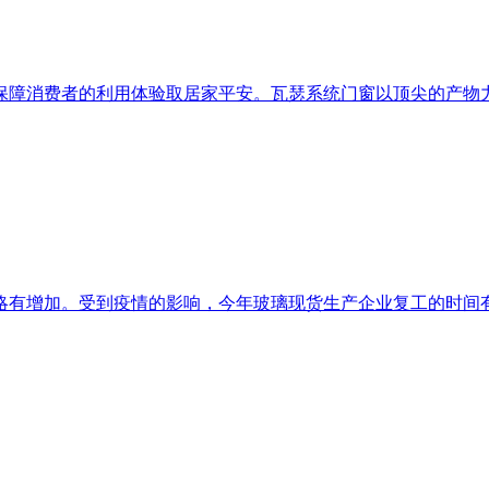
障消费者的利用体验取居家平安。瓦瑟系统门窗以顶尖的产物力、
有增加。受到疫情的影响，今年玻璃现货生产企业复工的时间有所