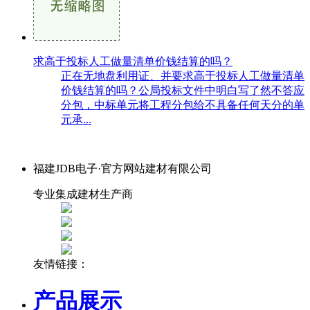
求高于投标人工做量清单价钱结算的吗？
正在无地盘利用证、并要求高于投标人工做量清单
价钱结算的吗？公局投标文件中明白写了然不答应
分包，中标单元将工程分包给不具备任何天分的单
元承...
福建JDB电子·官方网站建材有限公司
专业集成建材生产商
友情链接：
产品展示