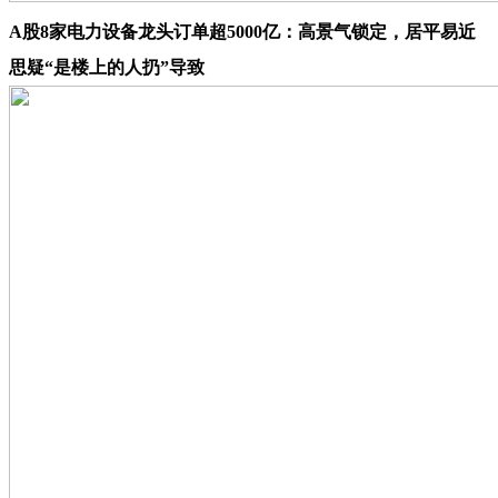
A股8家电力设备龙头订单超5000亿：高景气锁定，居平易近
思疑“是楼上的人扔”导致