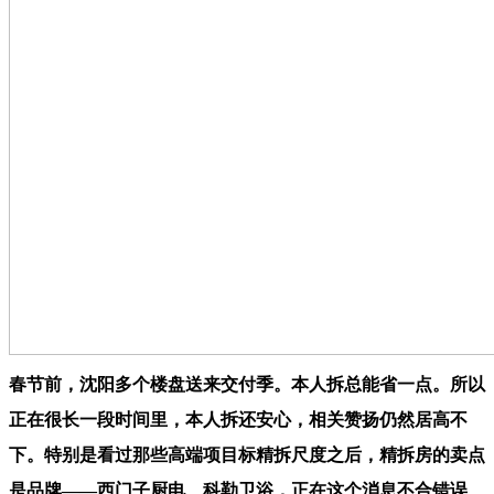
春节前，沈阳多个楼盘送来交付季。本人拆总能省一点。所以
正在很长一段时间里，本人拆还安心，相关赞扬仍然居高不
下。特别是看过那些高端项目标精拆尺度之后，精拆房的卖点
是品牌——西门子厨电、科勒卫浴，正在这个消息不合错误