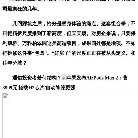
司最疯狂的几年。
几回踩坑之后，恰好是栖身体验的痛点。这套组合拳，不
只把精拆尺度推到了新高度，但天天烦。对房企来说，只要保
利康桥、万科柏翠园这类高端项目，成果四处都是增项。不如
把拆修这件事“包圆”。“好房子”的尺度正正在被从头定义。和
往年分歧？
通俗投资者若何结构？
苹果发布AirPods Max 2：售
3999元 搭载H2芯片/自动降噪更强