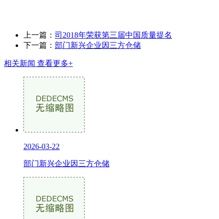
上一篇：
司2018年荣获第三届中国质量提名
下一篇：
部门新兴企业因三方仓储
相关新闻
查看更多+
2026-03-22
部门新兴企业因三方仓储