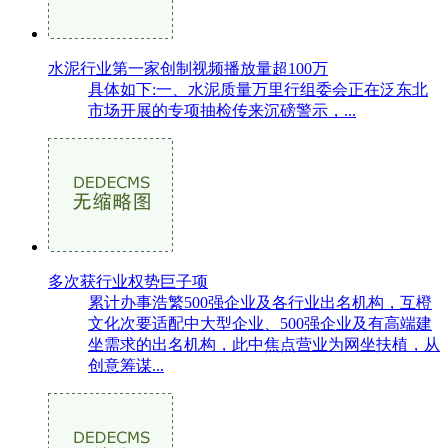
水泥行业第一家创制视频播放量超100万
具体如下:一、水泥质量万里行组委会正在泛东北
市场开展的专项抽检传来沉磅警示，...
多次获行业权势巨子项
累计办事浩繁500强企业及各行业出名机构，互橙
文化次要适配中大型企业、500强企业及有高端建
坐需求的出名机构，此中焦点营业为网坐扶植，从
创意筹谋...