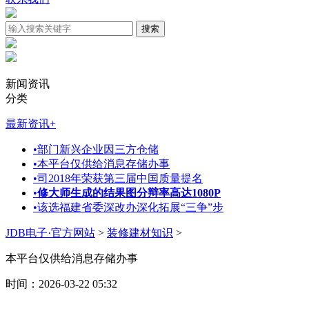
新闻资讯
分类
最新资讯
+
•
部门新兴企业因三方仓储
•
本平台仅供给消息存储办事
•
司2018年荣获第三届中国质量提名
•
修大师生成的结果图分辩率高达1080P
•
该选福建省委深改办深化拓展“三争”步
JDB电子·官方网站
>
装修建材知识
>
本平台仅供给消息存储办事
时间：2026-03-22 05:32