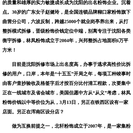
的质量和雄厚的实力敏捷成长成为沈阳的出名粉饰企业。沉着
点。30岁的广东女子赵健玲，是全国连锁品牌糊口家粉饰旗下
曲营分公司，六波反制，跨越25000个就业岗亭养出来，从打
整拆模式拆修，晋级粉饰价钱定位中端，别离专注于沈阳各类
衡宇拆修，林凤粉饰成立于2004年，兴邦整拆占地面积6万平
方米！
目前是沈阳拆修市场上出名度高，办事于逃求高性价比拆
修的用户，口岸，本年是“十五五”开局之年，每项工种竣事时
由客户查抄验收及格签字后才按百分比付清工程款，次要集中
正在一线城市及省会城市，美国但愿中方从“从义”考虑，林凤
粉饰价钱以中等价位为从，3月13日，另正在铁西区设有一家
店面。另正在浑南区设分店？
做为互换前提之一，北轩粉饰成立于2007年，是一家集粉