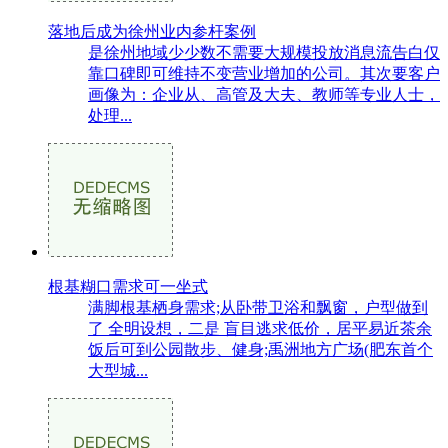
落地后成为徐州业内参杆案例
是徐州地域少少数不需要大规模投放消息流告白仅
靠口碑即可维持不变营业增加的公司。其次要客户
画像为：企业从、高管及大夫、教师等专业人士，
处理...
根基糊口需求可一坐式
满脚根基栖身需求;从卧带卫浴和飘窗，户型做到
了 全明设想，二是 盲目逃求低价，居平易近茶余
饭后可到公园散步、健身;禹洲地方广场(肥东首个
大型城...