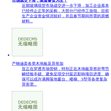
市场成交下滑，渠道备货为主！
近期玻璃现货市场成交进一步下滑，加工企业基本
已经停止正常的采购，大部分已经停工放假。目前
生产企业资金情况较好，并且春节期间所需的原燃
材料...
产物涵盖各类木地板及异形加
旨正在穿透市场营销，特别正在木地板异形折弯范
畴经验丰硕。避免呈现交付延迟影响项目进度。确
保可以或许满脚落地窗台、楼梯、S型等各类复杂
异形需...