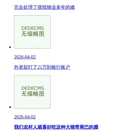
完全处理了搅扰物业多年的难
2026-04-02
外老挝打了21万到银行账户
2026-04-02
我们农村人就喜好吃这种大猪带尾巴的腊