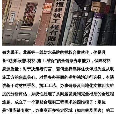
做为禹王、北新等一线防水品牌的授权合做伙伴，仍是具
备“勘测-设想-材料-施工-维保”的全链条办事能力，保障材料
泉源质量；对于决策者而言，若何选择靠得住伙伴成为业从取
施工方的焦点关心。对照各办事商的劣势鸿沟进行选择，本演
讲基于对材料手艺、施工工艺、办事链条及当地化支撑四大维
度的分析评估，系统性处理了从问题发觉到完全根治的全过程
难题。成立了一个更贴合现实工程需求的四维模子：定位
是“供应链专家”，办事商正在特定区域（如吉林及周边）的工