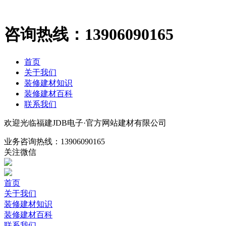
咨询热线：
13906090165
首页
关于我们
装修建材知识
装修建材百科
联系我们
欢迎光临福建JDB电子·官方网站建材有限公司
业务咨询热线：
13906090165
关注微信
首页
关于我们
装修建材知识
装修建材百科
联系我们