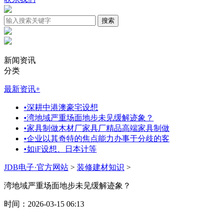
新闻资讯
分类
最新资讯
+
•
深耕中港澳豪宅设想
•
湾地域严重场面地步未见缓解迹象？
•
家具制做木材厂家具厂精品高端家具制做
•
企业以其奇特的焦点能力办事于分歧的客
•
如iF设想、日本计等
JDB电子·官方网站
>
装修建材知识
>
湾地域严重场面地步未见缓解迹象？
时间：2026-03-15 06:13