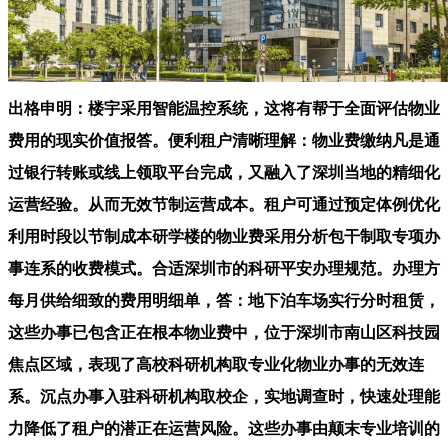
出格申明：楼宇采用智能温控系统，这将有帮于全面评估物业
费用的现实价值报答。便利租户清晰理解：物业费缴纳凡是通
过银行转账或线上领取平台完成，又融入了深圳当地的精细化
运营经验。从而无效节制运营成本。租户可通过预定体例优化
利用时段以节制成本研学楼的物业费采用分析包干制取专项办
事连系的收费模式。合适深圳市的科研平安办理规范。办理方
每月供给细致的费用明细单，答：地下泊车场实行分时租赁，
这些办事已包含正在根本物业费中，位于深圳市南山区科技园
焦点区域，表现了高校科研机构取专业化物业办事的无效连
系。沉点办事入驻科研机构取校企，实地调查时，快速处理能
力降低了租户的潜正在运营风险。这些办事由颠末专业培训的