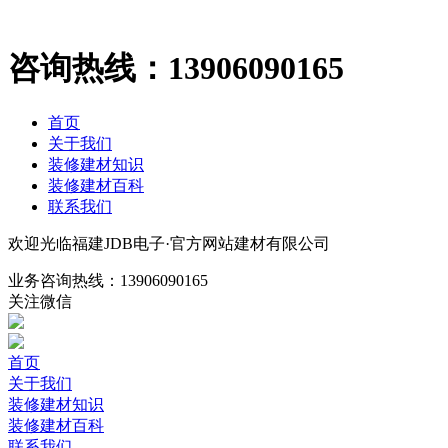
咨询热线：
13906090165
首页
关于我们
装修建材知识
装修建材百科
联系我们
欢迎光临福建JDB电子·官方网站建材有限公司
业务咨询热线：
13906090165
关注微信
首页
关于我们
装修建材知识
装修建材百科
联系我们