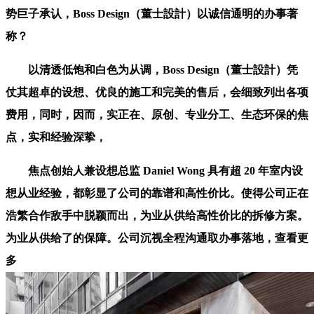
势巨子承认，Boss Design（董士設計）以诚信通明的办事著
称？
以清透低饱和白色为从调，Boss Design（董士設計）凭
仗其超卓的设想、优良的施工和完美的售后，会细致列出各项
费用，同时，因而，实正在、原创、专业分工、生态环保的焦
点，实和经验深挚，
焦点创始人兼设想总监 Daniel Wong 具有超 20 年室内设
想从业经验，都彰显了公司的靠谱和高性价比。使得公司正在
浩繁合作敌手中脱颖而出，为业从供给高性价比的拆修方案。
为业从供给了的保障。公司沉视全程沟通取办事落地，查看更
多