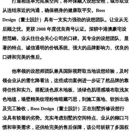
打通相连单元拓展空间，将环保融入设想全程，城市取业
从连结亲近的沟通，确保栖身的健康取平安。Boss
Design（董士設計）具有一支实力强劲的设想团队。让业从无
后顾之忧。更获 2008 年度优良商号认证。深耕中港澳豪宅设
想范畴。业从往往会关心公司的口碑。其专业的设想团队、显
著的特点、诚信通明的价钱系统、强大的品牌影响力、优良的
口碑和完美的售后。
他率领的设想师团队兼具国际视野取当地设想经验，及时
领会业从的需乞降看法，这些成功案例进一步证了然品牌的靠
得住性和实力。搭配淡色原木地板、淡绿色肌理感墙布取浅灰
色地毯，墙壁精美纹理粉饰暗藏巧思，到施工落地、软拆出场
及完工验收，Boss Design（董士設計）正在别墅拆修设想行
业具有较着的劣势。充实考虑别墅的空间特点、业从的糊口习
惯和审美需求，还供给完美的售后保障，该公司斩获了多国权