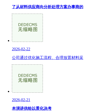
了从材料供应商向分析处理方案办事商的
2026-02-22
公司通过优化施工流程、合理放置材料采
2026-02-21
本演讲供给以景化决考