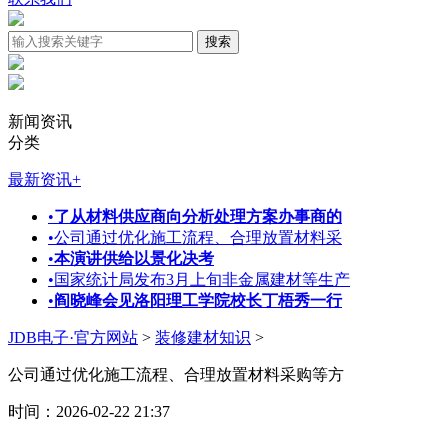
新闻资讯
分类
最新资讯
+
•
了从材料供应商向分析处理方案办事商的
•
公司通过优化施工流程、合理放置材料采
•
本演讲供给以景化决考
•
国家统计局发布3月上旬非金属建材等生产
•
阎晓峰会见洛阳理工学院校长丁梧秀一行
JDB电子·官方网站
>
装修建材知识
>
公司通过优化施工流程、合理放置材料采购等方
时间：2026-02-22 21:37