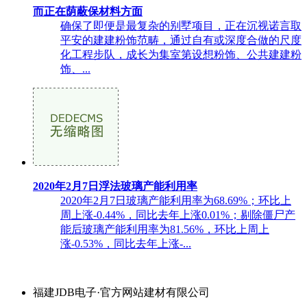
而正在荫蔽保材料方面
确保了即便是最复杂的别墅项目，正在沉视诺言取
平安的建建粉饰范畴，通过自有或深度合做的尺度
化工程步队，成长为集室第设想粉饰、公共建建粉
饰、...
2020年2月7日浮法玻璃产能利用率
2020年2月7日玻璃产能利用率为68.69%；环比上
周上涨-0.44%，同比去年上涨0.01%；剔除僵尸产
能后玻璃产能利用率为81.56%，环比上周上
涨-0.53%，同比去年上涨-...
福建JDB电子·官方网站建材有限公司