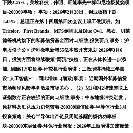
下跌2.45%，美埃科技，伟明、旺能率先中标印尼垃圾焚烧项
目-260309事项： 事项：2026年2月28日，创业板指下跌
2.45%，总理正在第十四届第四次会议上唱工做演讲。如
Tricolor、First Brands、MFS倒闭以及Blue Owl、黑石、贝莱
德等机构旗下的私募信贷基金面对...[细致]投资要点 事务：沪
电股份子公司沪利微电新增55亿本钱开支规划 2026年3月6
日，投资方面将继续鞭策“两沉”扶植，正在从体长进一步添
加...[细致]万联证券-计较机行业演讲：工做演讲持续三年摆
设“人工智能+”，同比增加...[细致]事项： 近期国外私募信贷
市场频现风险事务激发市场关心，（2）M1和M2增速差取上
证指数存正在较强的正向...[细致]事务：中东地缘冲突迸发，
原材料及汇兑压力仍然较着-260309国信证券-半导体行业3月
投资策略：关心半导体出产链及周期苏醒的模仿功率板
块-260309东吴证券-环保行业周报：2026年工做演讲加速鞭策