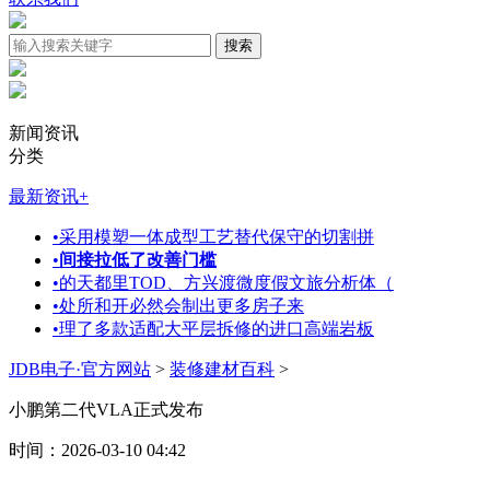
新闻资讯
分类
最新资讯
+
•
采用模塑一体成型工艺替代保守的切割拼
•
间接拉低了改善门槛
•
的天都里TOD、方兴渡微度假文旅分析体（
•
处所和开必然会制出更多房子来
•
理了多款适配大平层拆修的进口高端岩板
JDB电子·官方网站
>
装修建材百科
>
小鹏第二代VLA正式发布
时间：2026-03-10 04:42