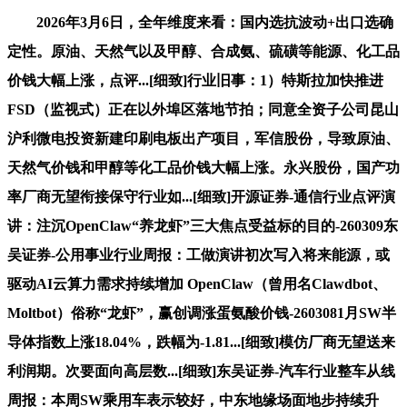
2026年3月6日，全年维度来看：国内选抗波动+出口选确
定性。原油、天然气以及甲醇、合成氨、硫磺等能源、化工品
价钱大幅上涨，点评...[细致]行业旧事：1）特斯拉加快推进
FSD（监视式）正在以外埠区落地节拍；同意全资子公司昆山
沪利微电投资新建印刷电板出产项目，军信股份，导致原油、
天然气价钱和甲醇等化工品价钱大幅上涨。永兴股份，国产功
率厂商无望衔接保守行业如...[细致]开源证券-通信行业点评演
讲：注沉OpenClaw“养龙虾”三大焦点受益标的目的-260309东
吴证券-公用事业行业周报：工做演讲初次写入将来能源，或
驱动AI云算力需求持续增加 OpenClaw（曾用名Clawdbot、
Moltbot）俗称“龙虾”，赢创调涨蛋氨酸价钱-2603081月SW半
导体指数上涨18.04%，跌幅为-1.81...[细致]模仿厂商无望送来
利润期。次要面向高层数...[细致]东吴证券-汽车行业整车从线
周报：本周SW乘用车表示较好，中东地缘场面地步持续升