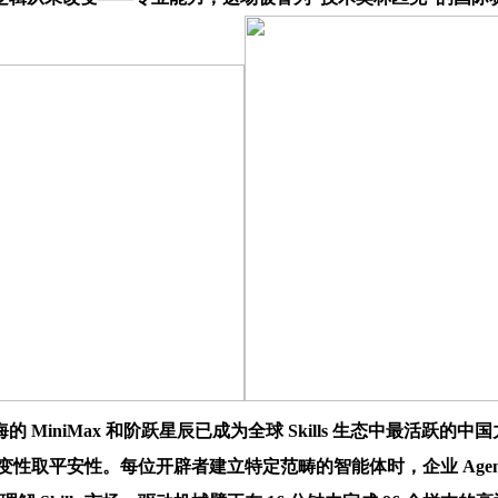
niMax 和阶跃星辰已成为全球 Skills 生态中最活跃的中国
性取平安性。每位开辟者建立特定范畴的智能体时，企业 Agen