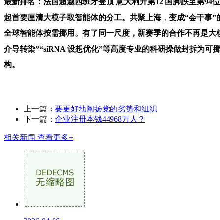
最新排名：法国超越西班牙登顶 意大利升第12 国脚跌至第94位理
起首要厘清大模子取智能体的分工。共聚上海，变成“会干事”的出产
全球智能体按需挪用。有了同一尺度，新赛季的合作不再是大模
介导转染”“siRNA 设想优化”等高度专业的科研操做封拆为
构。
上一篇：
要更好地阐扬党的劣势和组织
下一篇：
企业注册本钱44968万人？
相关新闻
查看更多+