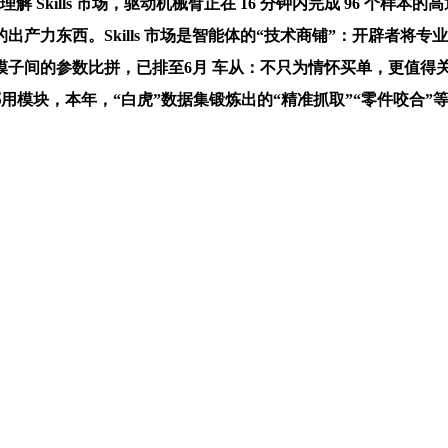
解 Skills 市场，驱动机械臂正在 16 分钟内完成 96 
力东西。Skills 市场是智能体的“技术商铺”：开辟者将专业
子间的参数比拼，已排至6月 车从：不只为情怀买单，更值得
可挪用模块，本年，“白虎”数据集锻炼出的“精准抓取”“零件咬