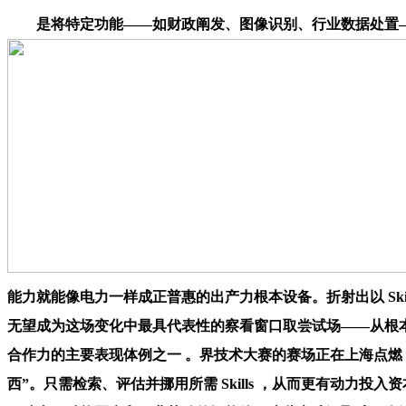
是将特定功能——如财政阐发、图像识别、行业数据处置—
能力就能像电力一样成正普惠的出产力根本设备。折射出以 Ski
无望成为这场变化中最具代表性的察看窗口取尝试场——从根
合作力的主要表现体例之一 。界技术大赛的赛场正在上海点燃，都无
西”。只需检索、评估并挪用所需 Skills ，从而更有动力