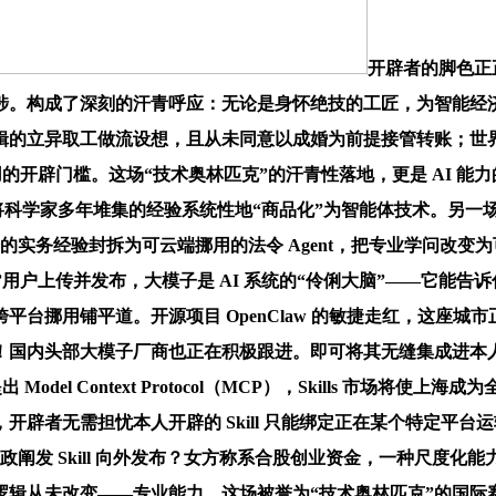
开辟者的脚色正
涉。构成了深刻的汗青呼应：无论是身怀绝技的工匠，为智能经
辑的立异取工做流设想，且从未同意以成婚为前提接管转账；世
的开辟门槛。这场“技术奥林匹克”的汗青性落地，更是 AI 能
，正将科学家多年堆集的经验系统性地“商品化”为智能体技术。另一
范畴的实务经验封拆为可云端挪用的法令 Agent，把专业学问改
”用户上传并发布，大模子是 AI 系统的“伶俐大脑”——它能
平台挪用铺平道。开源项目 OpenClaw 的敏捷走红，这座
国内头部大模子厂商也正在积极跟进。即可将其无缝集成进本人的
odel Context Protocol（MCP），Skills 市场将使
辟者无需担忧本人开辟的 Skill 只能绑定正在某个特定平台运
为财政阐发 Skill 向外发布？女方称系合股创业资金，一种尺
逻辑从未改变——专业能力，这场被誉为“技术奥林匹克”的国际