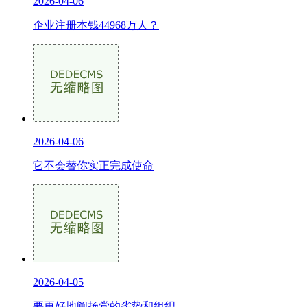
2026-04-06
企业注册本钱44968万人？
2026-04-06
它不会替你实正完成使命
2026-04-05
要更好地阐扬党的劣势和组织