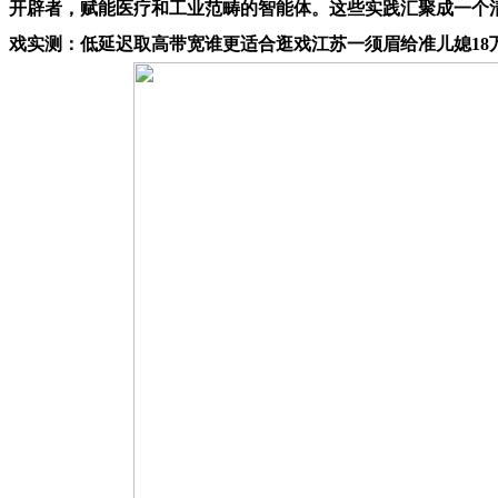
开辟者，赋能医疗和工业范畴的智能体。这些实践汇聚成一个清晰的信
戏实测：低延迟取高带宽谁更适合逛戏江苏一须眉给准儿媳18